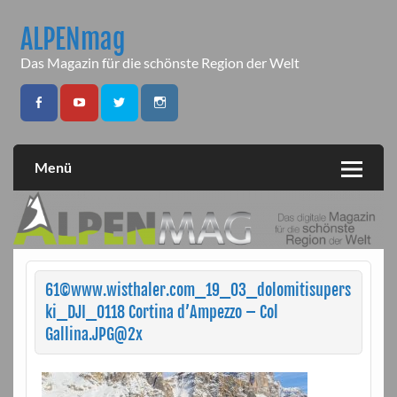
Skip
to
ALPENmag
content
Das Magazin für die schönste Region der Welt
Menü
61©www.wisthaler.com_19_03_dolomitisupers
ki_DJI_0118 Cortina d’Ampezzo – Col
Gallina.JPG@2x