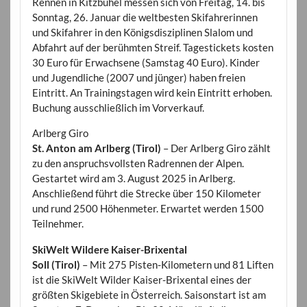
Rennen in Kitzbühel messen sich von Freitag, 14. bis
Sonntag, 26. Januar die weltbesten Skifahrerinnen
und Skifahrer in den Königsdisziplinen Slalom und
Abfahrt auf der berühmten Streif. Tagestickets kosten
30 Euro für Erwachsene (Samstag 40 Euro). Kinder
und Jugendliche (2007 und jünger) haben freien
Eintritt. An Trainingstagen wird kein Eintritt erhoben.
Buchung ausschließlich im Vorverkauf.
Arlberg Giro
St. Anton am Arlberg (Tirol)
– Der Arlberg Giro zählt
zu den anspruchsvollsten Radrennen der Alpen.
Gestartet wird am 3. August 2025 in Arlberg.
Anschließend führt die Strecke über 150 Kilometer
und rund 2500 Höhenmeter. Erwartet werden 1500
Teilnehmer.
SkiWelt Wildere Kaiser-Brixental
Soll (Tirol)
– Mit 275 Pisten-Kilometern und 81 Liften
ist die SkiWelt Wilder Kaiser-Brixental eines der
größten Skigebiete in Österreich. Saisonstart ist am