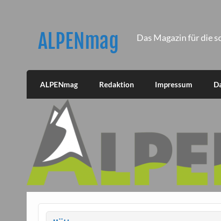
Skip
to
content
ALPENmag
Das Magazin für die s
ALPENmag
Redaktion
Impressum
D