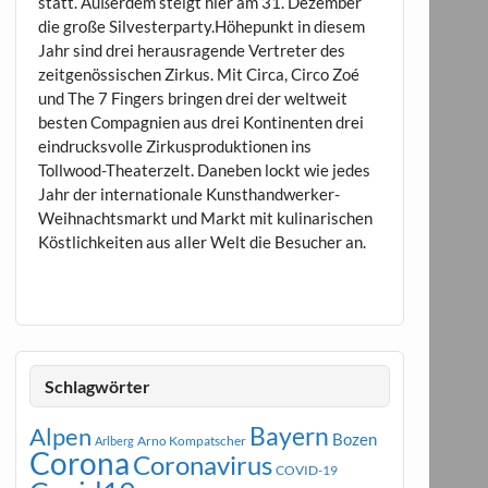
statt. Außerdem steigt hier am 31. Dezember
die große Silvesterparty.Höhepunkt in diesem
Jahr sind drei herausragende Vertreter des
zeitgenössischen Zirkus. Mit Circa, Circo Zoé
und The 7 Fingers bringen drei der weltweit
besten Compagnien aus drei Kontinenten drei
eindrucksvolle Zirkusproduktionen ins
Tollwood-Theaterzelt. Daneben lockt wie jedes
Jahr der internationale Kunsthandwerker-
Weihnachtsmarkt und Markt mit kulinarischen
Köstlichkeiten aus aller Welt die Besucher an.
Schlagwörter
Bayern
Alpen
Bozen
Arno Kompatscher
Arlberg
Corona
Coronavirus
COVID-19