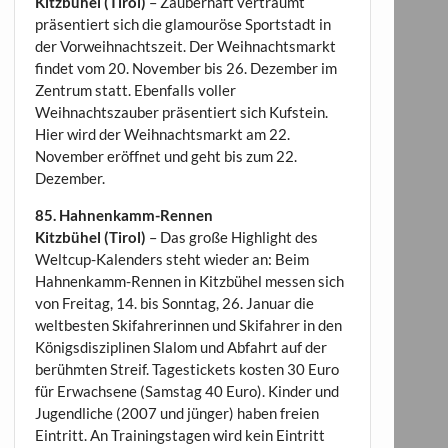
Kitzbühel (Tirol)
– Zauberhaft verträumt
präsentiert sich die glamouröse Sportstadt in
der Vorweihnachtszeit. Der Weihnachtsmarkt
findet vom 20. November bis 26. Dezember im
Zentrum statt. Ebenfalls voller
Weihnachtszauber präsentiert sich Kufstein.
Hier wird der Weihnachtsmarkt am 22.
November eröffnet und geht bis zum 22.
Dezember.
85. Hahnenkamm-Rennen
Kitzbühel (Tirol)
– Das große Highlight des
Weltcup-Kalenders steht wieder an: Beim
Hahnenkamm-Rennen in Kitzbühel messen sich
von Freitag, 14. bis Sonntag, 26. Januar die
weltbesten Skifahrerinnen und Skifahrer in den
Königsdisziplinen Slalom und Abfahrt auf der
berühmten Streif. Tagestickets kosten 30 Euro
für Erwachsene (Samstag 40 Euro). Kinder und
Jugendliche (2007 und jünger) haben freien
Eintritt. An Trainingstagen wird kein Eintritt