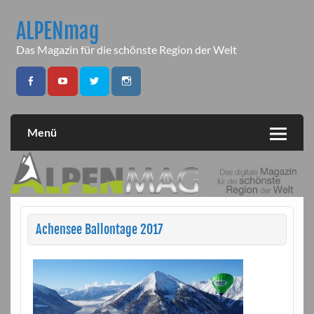
Skip
to
ALPENmag
content
Das Magazin für die schönste Region der Welt
Menü
Achensee Ballontage 2017