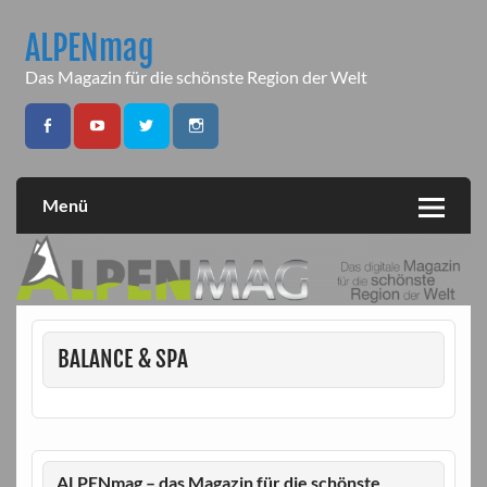
Skip
to
ALPENmag
content
Das Magazin für die schönste Region der Welt
Menü
BALANCE & SPA
ALPENmag – das Magazin für die schönste