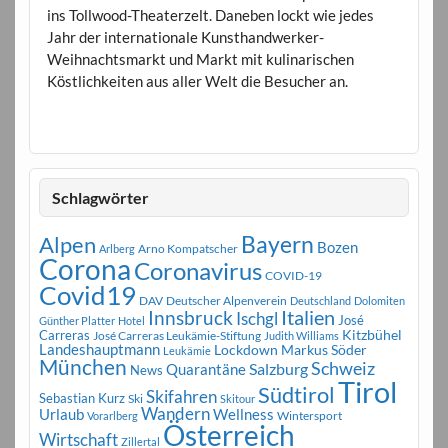
ins Tollwood-Theaterzelt. Daneben lockt wie jedes
Jahr der internationale Kunsthandwerker-
Weihnachtsmarkt und Markt mit kulinarischen
Köstlichkeiten aus aller Welt die Besucher an.
Schlagwörter
Bayern
Alpen
Bozen
Arno Kompatscher
Arlberg
Corona
Coronavirus
COVID-19
Covid19
DAV
Deutscher Alpenverein
Deutschland
Dolomiten
Innsbruck
Italien
Ischgl
José
Günther Platter
Hotel
Carreras
Kitzbühel
José Carreras Leukämie-Stiftung
Judith Williams
Landeshauptmann
Markus Söder
Lockdown
Leukämie
München
Schweiz
Salzburg
Quarantäne
News
Tirol
Südtirol
Skifahren
Sebastian Kurz
Ski
Skitour
Wandern
Urlaub
Wellness
Wintersport
Vorarlberg
Österreich
Wirtschaft
Zillertal