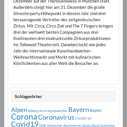
Dezember auf der Theresienwiese in München statt.
Außerdem steigt hier am 31. Dezember die große
Silvesterparty.Höhepunkt in diesem Jahr sind drei
herausragende Vertreter des zeitgenössischen
Zirkus. Mit Circa, Circo Zoé und The 7 Fingers bringen
drei der weltweit besten Compagnien aus drei
Kontinenten drei eindrucksvolle Zirkusproduktionen
ins Tollwood-Theaterzelt. Daneben lockt wie jedes
Jahr der internationale Kunsthandwerker-
Weihnachtsmarkt und Markt mit kulinarischen
Köstlichkeiten aus aller Welt die Besucher an.
Schlagwörter
Bayern
Alpen
Bozen
Arno Kompatscher
Arlberg
Corona
Coronavirus
COVID-19
Covid19
DAV
Deutscher Alpenverein
Deutschland
Dolomiten