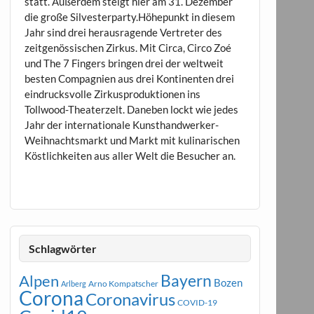
statt. Außerdem steigt hier am 31. Dezember
die große Silvesterparty.Höhepunkt in diesem
Jahr sind drei herausragende Vertreter des
zeitgenössischen Zirkus. Mit Circa, Circo Zoé
und The 7 Fingers bringen drei der weltweit
besten Compagnien aus drei Kontinenten drei
eindrucksvolle Zirkusproduktionen ins
Tollwood-Theaterzelt. Daneben lockt wie jedes
Jahr der internationale Kunsthandwerker-
Weihnachtsmarkt und Markt mit kulinarischen
Köstlichkeiten aus aller Welt die Besucher an.
Schlagwörter
Bayern
Alpen
Bozen
Arno Kompatscher
Arlberg
Corona
Coronavirus
COVID-19