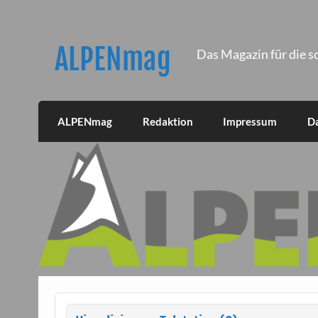
Skip
to
content
ALPENmag
Das Magazin für die s
ALPENmag
Redaktion
Impressum
D