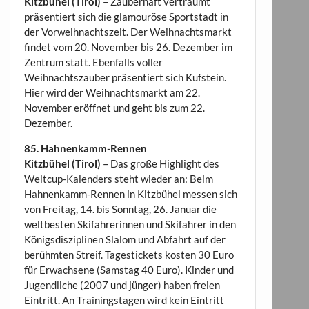
Kitzbühel (Tirol)
– Zauberhaft verträumt
präsentiert sich die glamouröse Sportstadt in
der Vorweihnachtszeit. Der Weihnachtsmarkt
findet vom 20. November bis 26. Dezember im
Zentrum statt. Ebenfalls voller
Weihnachtszauber präsentiert sich Kufstein.
Hier wird der Weihnachtsmarkt am 22.
November eröffnet und geht bis zum 22.
Dezember.
85. Hahnenkamm-Rennen
Kitzbühel (Tirol)
– Das große Highlight des
Weltcup-Kalenders steht wieder an: Beim
Hahnenkamm-Rennen in Kitzbühel messen sich
von Freitag, 14. bis Sonntag, 26. Januar die
weltbesten Skifahrerinnen und Skifahrer in den
Königsdisziplinen Slalom und Abfahrt auf der
berühmten Streif. Tagestickets kosten 30 Euro
für Erwachsene (Samstag 40 Euro). Kinder und
Jugendliche (2007 und jünger) haben freien
Eintritt. An Trainingstagen wird kein Eintritt