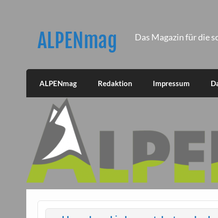
Skip
to
content
ALPENmag
Das Magazin für die s
ALPENmag
Redaktion
Impressum
D