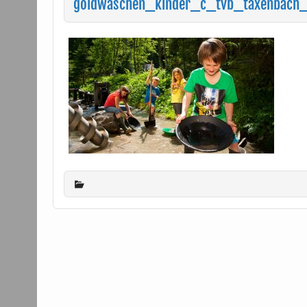
goldwaschen_kinder_c_tvb_taxenbach_r