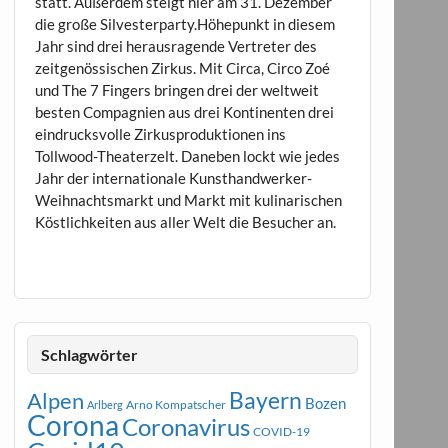
statt. Außerdem steigt hier am 31. Dezember
die große Silvesterparty.Höhepunkt in diesem
Jahr sind drei herausragende Vertreter des
zeitgenössischen Zirkus. Mit Circa, Circo Zoé
und The 7 Fingers bringen drei der weltweit
besten Compagnien aus drei Kontinenten drei
eindrucksvolle Zirkusproduktionen ins
Tollwood-Theaterzelt. Daneben lockt wie jedes
Jahr der internationale Kunsthandwerker-
Weihnachtsmarkt und Markt mit kulinarischen
Köstlichkeiten aus aller Welt die Besucher an.
Schlagwörter
Bayern
Alpen
Bozen
Arno Kompatscher
Arlberg
Corona
Coronavirus
COVID-19