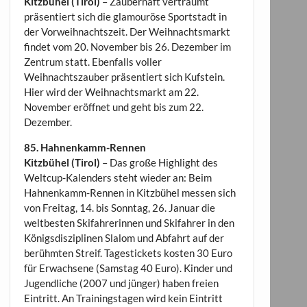
Kitzbühel (Tirol)
– Zauberhaft verträumt
präsentiert sich die glamouröse Sportstadt in
der Vorweihnachtszeit. Der Weihnachtsmarkt
findet vom 20. November bis 26. Dezember im
Zentrum statt. Ebenfalls voller
Weihnachtszauber präsentiert sich Kufstein.
Hier wird der Weihnachtsmarkt am 22.
November eröffnet und geht bis zum 22.
Dezember.
85. Hahnenkamm-Rennen
Kitzbühel (Tirol)
– Das große Highlight des
Weltcup-Kalenders steht wieder an: Beim
Hahnenkamm-Rennen in Kitzbühel messen sich
von Freitag, 14. bis Sonntag, 26. Januar die
weltbesten Skifahrerinnen und Skifahrer in den
Königsdisziplinen Slalom und Abfahrt auf der
berühmten Streif. Tagestickets kosten 30 Euro
für Erwachsene (Samstag 40 Euro). Kinder und
Jugendliche (2007 und jünger) haben freien
Eintritt. An Trainingstagen wird kein Eintritt